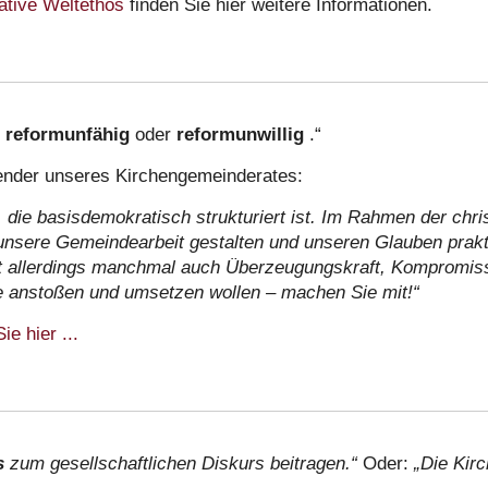
iative Weltethos
finden Sie hier weitere Informationen.
,
reformunfähig
oder
reformunwillig
.“
zender unseres Kirchengemeinderates:
, die basisdemokratisch strukturiert ist. Im Rahmen der chr
ir unsere Gemeindearbeit gestalten und unseren Glauben prak
t allerdings manchmal auch Überzeugungskraft, Kompromissb
 anstoßen und umsetzen wollen – machen Sie mit!“
e hier ...
s
zum gesellschaftlichen Diskurs beitragen.“
Oder:
„Die Kirc