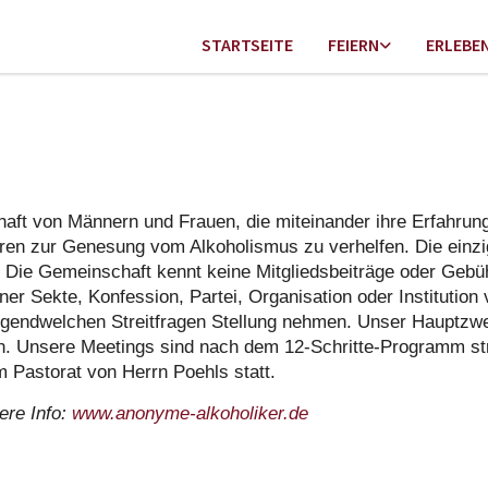
STARTSEITE
FEIERN
ERLEBE
ft von Männern und Frauen, die miteinander ihre Erfahrung,
n zur Genesung vom Alkoholismus zu verhelfen. Die einzige
Die Gemeinschaft kennt keine Mitgliedsbeiträge oder Gebühr
er Sekte, Konfession, Partei, Organisation oder Institution 
 irgendwelchen Streitfragen Stellung nehmen. Unser Hauptzwe
en. Unsere Meetings sind nach dem 12-Schritte-Programm str
 Pastorat von Herrn Poehls statt.
ere Info:
www.anonyme-alkoholiker.de