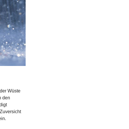
 der Wüste
h den
digt
 Zuversicht
in.