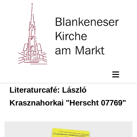
Literaturcafé: László
Krasznahorkai "Herscht 07769"