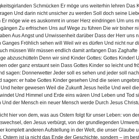
keitsgirlanden Schmücken Er möge uns weiterhin lehren Das K
tragen Und darin nicht unsicher zu werden Soll doch seine Lieb
n Er möge wie es auskommt in unser Herz eindringen Um uns mi
ängen Zu erfrischen Uns auf Wege zu führen Die wir bisher ni
haben Aus Angst und Unwissenheit darüber Dass der Herr uns 
 Ganges Fröhlich sehen will Weil wir es dürfen Und nicht nur d
uch müssen Wir müssen endlich damit anfangen Das Zaghafte
ge abzuschütteln Denn wir sind Kinder Gottes: Gottes Kinder! 
hen oder ganz erstaunt sein Dass Gottes Kinder so leicht und frö
d sagen: Donnerwetter Jeder soll es sehen und jeder soll nac
d sagen: er habe Gottes Kinder gesehen Und die seien ungebr
h Und heiter gewesen Weil die Zukunft Jesus heiße Und weil die
rwindet Und Himmel und Erde eins wären Und Leben und Tod s
 Und der Mensch ein neuer Mensch werde Durch Jesus Christu
cht hier von dem, was aus Ostern folgt für unser Leben: von d
tswechsel, den Jesus verbürgt, von der grundlegenden Umwert
er komplett anderen Aufstellung in der Welt, die unser Glaube 
. Ostern ist ja nicht das Ende der Geschichte, sondern – im best