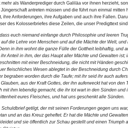
 mehr als Wanderprediger durch Galiläa vor ihnen herzieht, son
 Jüngerschaft antreten müssen und die führt nun einmal mitten h
, ihre Anforderungen, ihre Aufgaben und auch ihre Fallen. Daru
ser des Kolosserbriefes diese Zeilen, die unser Predigttext sind
 dass euch niemand einfange durch Philosophie und leeren Tru
 auf die Lehre von Menschen und auf die Mächte der Welt, und n
Denn in ihm wohnt die ganze Fülle der Gottheit leibhaftig, und a
 ihr Anteil in ihm, der das Haupt aller Mächte und Gewalten ist; 
eschnitten mit einer Beschneidung, die nicht mit Händen geschie
er fleischliches Wesen ablegtet in der Beschneidung durch Chr
hr begraben worden durch die Taufe; mit ihr seid ihr auch aufer
Glauben, aus der Kraft Gottes, der ihn auferweckt hat von den 
h mit ihm lebendig gemacht, die ihr tot wart in den Sünden und i
ttenheit eures Fleisches, und hat uns geschenkt alle Sünden.
 Schuldbrief getilgt, der mit seinen Forderungen gegen uns war
tan und an das Kreuz geheftet. Er hat die Mächte und Gewalten 
leidet und sie öffentlich zur Schau gestellt und einen Triumph 