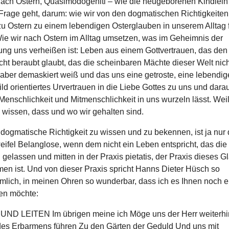
ach Ostern, Quasimodogeniti – wie die neugeborenen Kindlein
Frage geht, darum: wie wir von den dogmatischen Richtigkeiten
zu Ostern zu einem lebendigen Osterglauben in unserem Alltag 
ie wir nach Ostern im Alltag umsetzen, was im Geheimnis der
ung uns verheißen ist: Leben aus einem Gottvertrauen, das den
ht beraubt glaubt, das die scheinbaren Mächte dieser Welt nich
aber demaskiert weiß und das uns eine getroste, eine lebendige
ld orientiertes Urvertrauen in die Liebe Gottes zu uns und dara
 Menschlichkeit und Mitmenschlichkeit in uns wurzeln lässt. Weil
 wissen, dass und wo wir gehalten sind.
dogmatische Richtigkeit zu wissen und zu bekennen, ist ja nur 
eifel Belanglose, wenn dem nicht ein Leben entspricht, das die
h gelassen und mitten in der Praxis pietatis, der Praxis dieses G
n ist. Und von dieser Praxis spricht Hanns Dieter Hüsch so
lich, in meinen Ohren so wunderbar, dass ich es Ihnen noch e
en möchte:
D LEITEN Im übrigen meine ich Möge uns der Herr weiterhi
es Erbarmens führen Zu den Gärten der Geduld Und uns mit