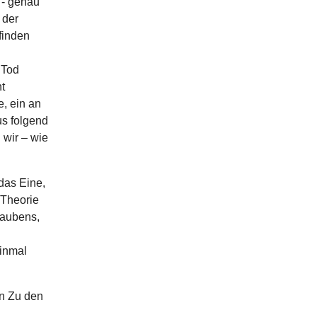
 - genau
 der
finden
 Tod
t
, ein an
us folgend
 wir – wie
das Eine,
 Theorie
laubens,
inmal
n Zu den