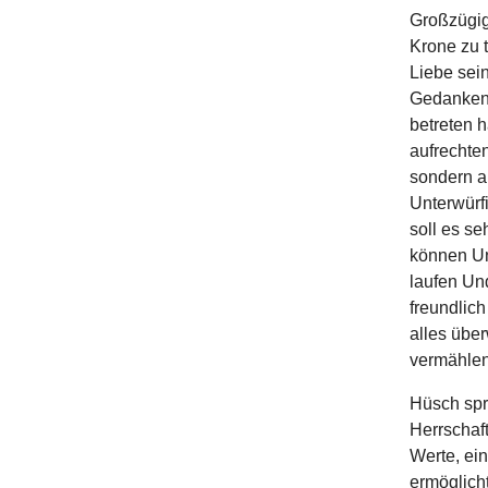
Großzügig
Krone zu 
Liebe sei
Gedankeng
betreten 
aufrechten
sondern a
Unterwürfi
soll es se
können Un
laufen Un
freundlic
alles übe
vermählen
Hüsch spri
Herrschaf
Werte, ein
ermöglicht