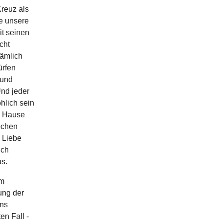
reuz als
e unsere
t seinen
cht
nämlich
ürfen
 und
Und jeder
hlich sein
h Hause
ochen
 Liebe
ich
s.
em
ung der
uns
en Fall -