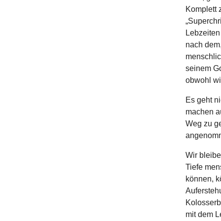
Komplett 
„Superchri
Lebzeiten
nach dem,
menschlich
seinem Got
obwohl wir
Es geht ni
machen au
Weg zu ge
angenomm
Wir bleib
Tiefe men
können, k
Aufersteh
Kolosserb
mit dem L