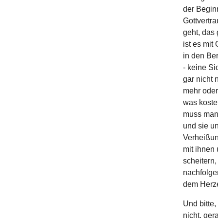
der Begin
Gottvertra
geht, das
ist es mi
in den Ber
- keine S
gar nicht 
mehr oder
was koste
muss man s
und sie u
Verheißun
mit ihnen
scheitern
nachfolge
dem Herze
Und bitte,
nicht, ger