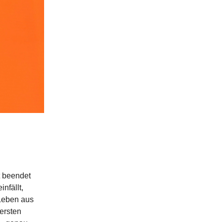
t beendet
nfällt,
 Leben aus
ersten