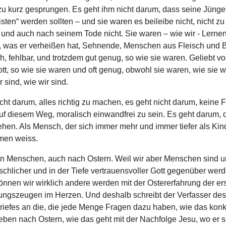
zu kurz gesprungen. Es geht ihm nicht darum, dass seine Jünge
sten“ werden sollten – und sie waren es beileibe nicht, nicht zu
 und auch nach seinem Tode nicht. Sie waren – wie wir - Lernen
 was er verheißen hat, Sehnende, Menschen aus Fleisch und B
, fehlbar, und trotzdem gut genug, so wie sie waren. Geliebt v
t, so wie sie waren und oft genug, obwohl sie waren, wie sie w
 sind, wie wir sind.
cht darum, alles richtig zu machen, es geht nicht darum, keine 
f diesem Weg, moralisch einwandfrei zu sein. Es geht darum, 
hen. Als Mensch, der sich immer mehr und immer tiefer als Kin
en weiss.
en Menschen, auch nach Ostern. Weil wir aber Menschen sind u
schlicher und in der Tiefe vertrauensvoller Gott gegenüber wer
önnen wir wirklich andere werden mit der Ostererfahrung der er
ungszeugen im Herzen. Und deshalb schreibt der Verfasser des
riefes an die, die jede Menge Fragen dazu haben, wie das konk
eben nach Ostern, wie das geht mit der Nachfolge Jesu, wo er s