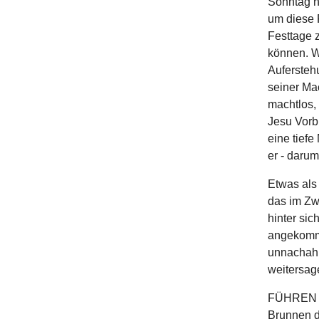
Sonntag n
um diese 
Festtage 
können. W
Aufersteh
seiner Mac
machtlos, 
Jesu Vorbi
eine tiefe
er - darum
Etwas als 
das im Zw
hinter sic
angekomme
unnachahm
weitersag
FÜHREN UN
Brunnen d