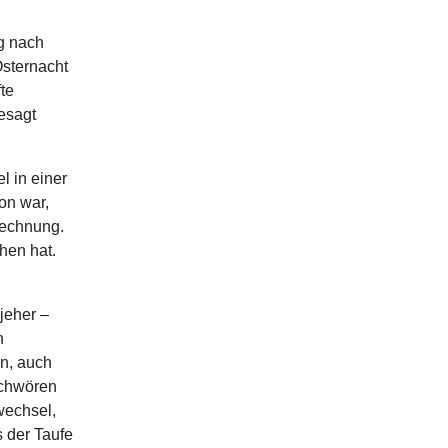
g nach
Osternacht
te
esagt
l in einer
on war,
rechnung.
hen hat.
jeher –
n
on, auch
schwören
wechsel,
 der Taufe