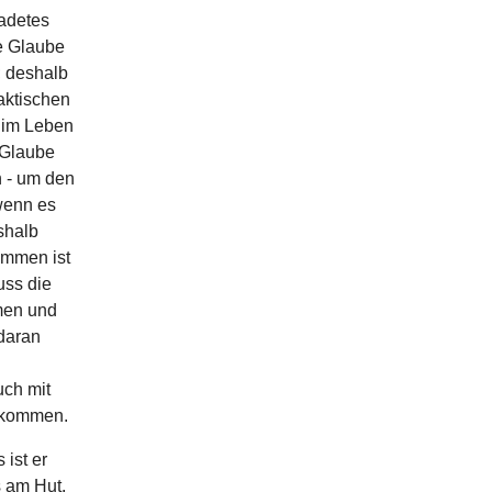
adetes
ie Glaube
; deshalb
aktischen
e im Leben
 Glaube
n - um den
wenn es
shalb
ommen ist
uss die
men und
daran
uch mit
nkommen.
 ist er
s am Hut.