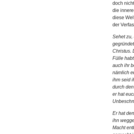
doch nicht
die innere
diese Welt
der Verfas
Sehet zu,
gegründet
Christus. 
Fülle habt
auch ihr b
nämlich eu
ihm seid i
durch den 
er hat euc
Unbeschni
Er hat den
ihn wegge
Macht entk