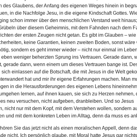
n des Glaubens, der Anfang des eigenen Weges hinein in begn
uen, in die Nachfolge Jesu, in die eigene Kindschaft Gottes. W
 ging schon immer über den menschlichen Verstand weit hinaus
t Grübeln über diesem Geheimnis, mit dem Fahnden nach dem F
ichten der ersten Zeugen nicht getan. Es gibt im Glauben – wi
icherheiten, keine Garantien, keinen zweiten Boden, sonst wäre
nötig, sondern es geht immer wieder – nicht nur einmal im Lebe
 eben weniger beherzten Sprung ins Vertrauen. Gerade dann, 
t, gerade dann, wenn einem um dieses Vertrauen bange ist. De
ich einlassen auf die Botschaft, die mit Jesus in die Welt gek
nterwandert hat und mir ihr eigene Erfahrungen machen. Man m
gen in die Herausforderungen des eigenen Lebens hineinneh
 umgehen lernen, auf ihnen kauen, sie sich zu Herzen nehmen, 
, es neu versuchen, nicht aufgeben, dranbleiben. Und so Jesus
n, nicht nur mit dem Kopf, mit dem Verstehen wollen, sondern a
n und mit dem konkreten Leben im Alltag, denn da muss es a
 hören Sie das jetzt nicht als einen moralischen Appell, denn das
ade nicht. Ich persönlich glaube, mit Moral hatte Jesus gar nicht