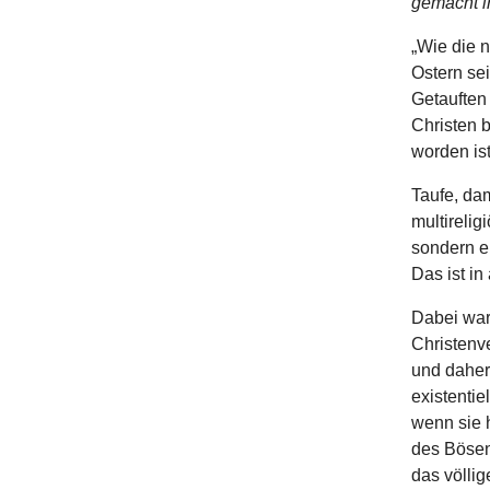
gemacht in
„Wie die 
Ostern sei
Getauften
Christen b
worden ist
Taufe, dam
multirelig
sondern ei
Das ist in
Dabei war 
Christenv
und daher
existentie
wenn sie 
des Bösen
das völli