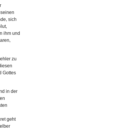
r
 seinen
de, sich
lut,
on ihm und
aren,
Fehler zu
diesen
d Gottes
nd in der
den
sten
ret geht
elber