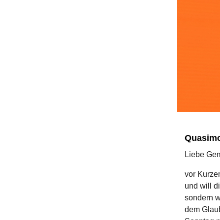
Quasimod
Liebe Ge
vor Kurze
und will d
sondern w
dem Glaub