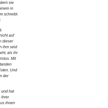
dern sie
inein in
m schreibt
:
g,
icht auf
n dieser
in ihm seid
ht, als ihr
istus. Mit
standen
Toten. Und
n der
, und hat
ihrer
aus ihnen