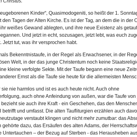
 Christus.
neugeborenen Kinder“, Quasimodogeniti, so heißt der 1. Sonnta
t den Tagen der Alten Kirche. Es ist der Tag, an dem die in der 
 ihr weißes Gewand ablegten, und ihre neue Existenz als getauf
egannen. Und jetzt in echt, sozusagen, jetzt lebt, was euch zug
. Jetzt tut, was ihr versprochen habt.
als Bekenntnistaufe, in der Regel als Erwachsener, in der Rege
iösen Welt, in der das junge Christentum noch keine Staatsreligi
ne kleine verfolgte Sekte. Mit der Taufe begann eine neue Zeit
 anderer Ernst als die Taufe sie heute für die allermeisten Mensc
sie nie harmlos und ist es auch heute nicht. Auch ohne
erfolgung, auch ohne Anfeindung von außen, war die Taufe von 
 bezieht sie auch ihre Kraft - ein Geschehen, das den Mensche
ll betrifft und umfasst. Die alten Taufliturgien erzählen auch dav
heutzutage verstaubt klingen und nicht mehr zumutbar: das Ab
 gehörte dazu, das Ersäufen des alten Adams, der Herrschafts
ge Untertauchen – der Bezug auf Sterben - das Herausheben aus