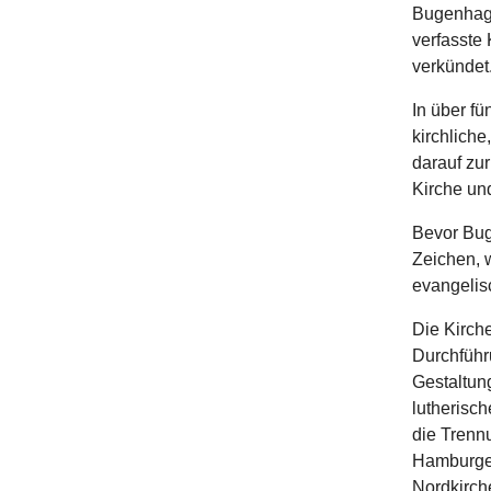
Bugenhage
verfasste
verkündet
In über f
kirchliche
darauf zu
Kirche un
Bevor Bug
Zeichen, w
evangelis
Die Kirche
Durchführ
Gestaltung
lutherisch
die Trenn
Hamburger
Nordkirch