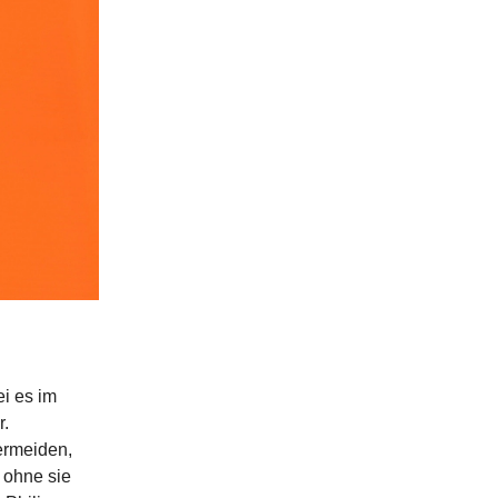
ei es im
r.
vermeiden,
 ohne sie