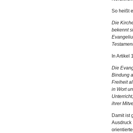
So heißt e
Die Kirch
bekennt s
Evangeliu
Testament
In Artikel
Die Evange
Bindung a
Freiheit 
in Wort un
Unterrich
ihrer Mitv
Damit ist
Ausdruck 
orientier