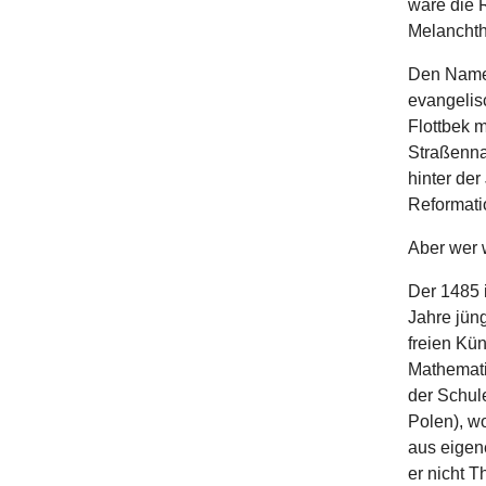
wäre die R
Melancht
Den Namen
evangelis
Flottbek m
Straßenna
hinter der
Reformati
Aber wer 
Der 1485
Jahre jüng
freien Kü
Mathemati
der Schul
Polen), wo
aus eigen
er nicht T