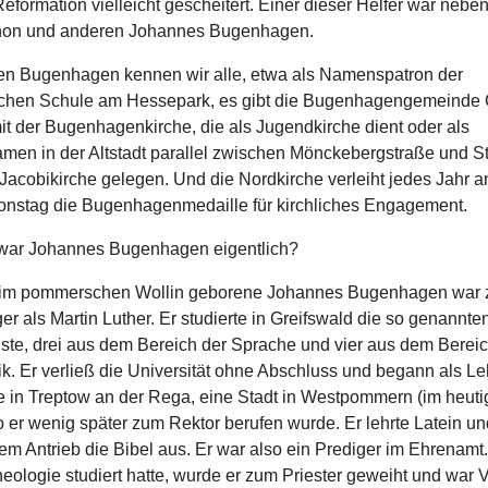
eformation vielleicht gescheitert. Einer dieser Helfer war neben
hon und anderen Johannes Bugenhagen.
 Bugenhagen kennen wir alle, etwa als Namenspatron der
chen Schule am Hessepark, es gibt die Bugenhagengemeinde
it der Bugenhagenkirche, die als Jugendkirche dient oder als
men in der Altstadt parallel zwischen Mönckebergstraße und S
 Jacobikirche gelegen. Und die Nordkirche verleiht jedes Jahr 
onstag die Bugenhagenmedaille für kirchliches Engagement.
war Johannes Bugenhagen eigentlich?
 im pommerschen Wollin geborene Johannes Bugenhagen war 
er als Martin Luther. Er studierte in Greifswald die so genannte
nste, drei aus dem Bereich der Sprache und vier aus dem Bereic
k. Er verließ die Universität ohne Abschluss und begann als Le
e in Treptow an der Rega, eine Stadt in Westpommern (im heut
 er wenig später zum Rektor berufen wurde. Er lehrte Latein un
em Antrieb die Bibel aus. Er war also ein Prediger im Ehrenamt
heologie studiert hatte, wurde er zum Priester geweiht und war 