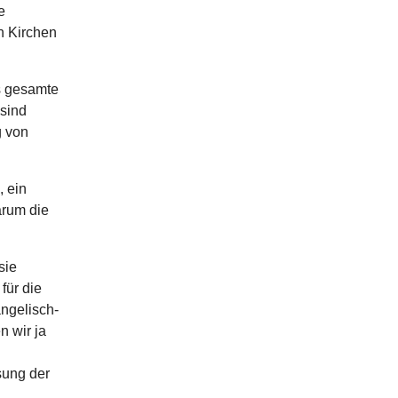
e
n Kirchen
s gesamte
 sind
g von
 ein
arum die
sie
für die
angelisch-
n wir ja
sung der