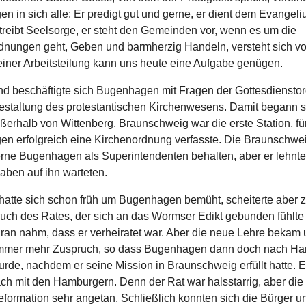
 in sich alle: Er predigt gut und gerne, er dient dem Evangeliu
 treibt Seelsorge, er steht den Gemeinden vor, wenn es um die
dnungen geht, Geben und barmherzig Handeln, versteht sich vo
einer Arbeitsteilung kann uns heute eine Aufgabe genügen.
 beschäftigte sich Bugenhagen mit Fragen der Gottesdiensto
estaltung des protestantischen Kirchenwesens. Damit begann s
erhalb von Wittenberg. Braunschweig war die erste Station, für
n erfolgreich eine Kirchenordnung verfasste. Die Braunschwe
erne Bugenhagen als Superintendenten behalten, aber er lehnte 
aben auf ihn warteten.
atte sich schon früh um Bugenhagen bemüht, scheiterte aber 
uch des Rates, der sich an das Wormser Edikt gebunden fühlte
ran nahm, dass er verheiratet war. Aber die neue Lehre bekam 
mmer mehr Zuspruch, so dass Bugenhagen dann doch nach H
rde, nachdem er seine Mission in Braunschweig erfüllt hatte. 
ach mit den Hamburgern. Denn der Rat war halsstarrig, aber die
eformation sehr angetan. Schließlich konnten sich die Bürger u