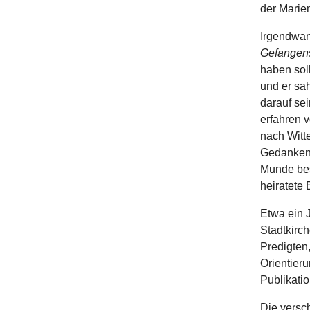
der Marien
Irgendwan
Gefangens
haben soll
und er sah
darauf se
erfahren 
nach Witt
Gedankena
Munde bes
heiratete
Etwa ein 
Stadtkirch
Predigten
Orientieru
Publikati
Die versch