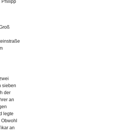
 Philipp
 Groß
teinstraße
am
zwei
n sieben
h der
hrer an
igen
d legte
. Obwohl
Vikar an