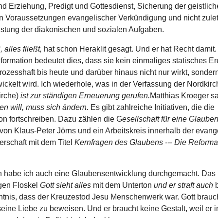
nd Erziehung, Predigt und Gottesdienst, Sicherung der geistlic
en Voraussetzungen evangelischer Verkündigung und nicht zulet
stung der diakonischen und sozialen Aufgaben.
 alles fließt,
hat schon Heraklit gesagt. Und er hat Recht damit
formation bedeutet dies, dass sie kein einmaliges statisches Er
ozesshaft bis heute und darüber hinaus nicht nur wirkt, sonder
ickelt wird. Ich wiederhole, was in der Verfassung der Nordkirch
irche)
ist zur ständigen Erneuerung gerufen.
Matthias Kroeger sa
en will, muss sich ändern.
Es gibt zahlreiche Initiativen, die die
on fortschreiben. Dazu zählen die G
esellschaft für eine Glaube
von Klaus-Peter Jörns und ein Arbeitskreis innerhalb der evang
rschaft mit dem Titel
Kernfragen des Glaubens --- Die Reforma
h habe ich auch eine Glaubensentwicklung durchgemacht. Das r
gen Floskel
Gott sieht alles
mit dem Unterton
und er straft auch
ntnis, dass der Kreuzestod Jesu Menschenwerk war. Gott brauch
seine Liebe zu beweisen. Und er braucht keine Gestalt, weil er i