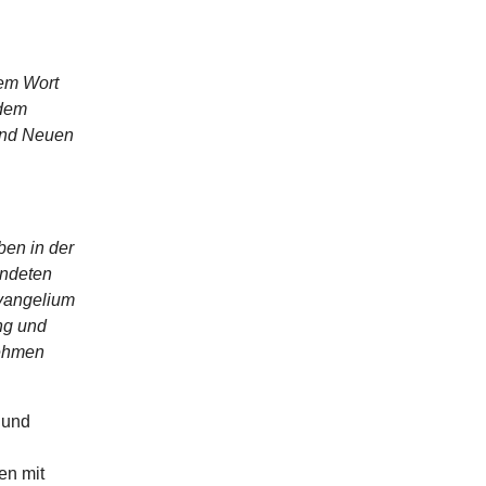
sem Wort
 dem
 und Neuen
ben in der
ündeten
Evangelium
ng und
nehmen
 und
en mit