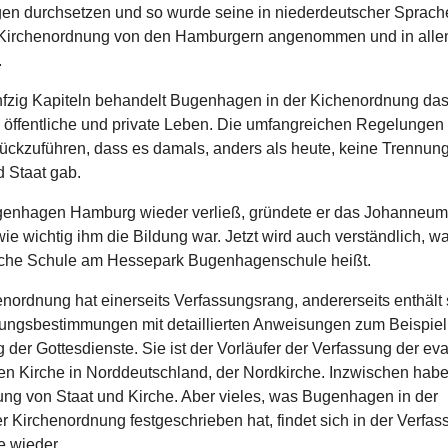
n durchsetzen und so wurde seine in niederdeutscher Sprach
 Kirchenordnung von den Hamburgern angenommen und in alle
.
ünfzig Kapiteln behandelt Bugenhagen in der Kichenordnung da
, öffentliche und private Leben. Die umfangreichen Regelungen
rückzuführen, dass es damals, anders als heute, keine Trennun
d Staat gab.
enhagen Hamburg wieder verließ, gründete er das Johanneum,
ie wichtig ihm die Bildung war. Jetzt wird auch verständlich, w
che Schule am Hessepark Bugenhagenschule heißt.
nordnung hat einerseits Verfassungsrang, andererseits enthält 
ungsbestimmungen mit detaillierten Anweisungen zum Beispiel 
 der Gottesdienste. Sie ist der Vorläufer der Verfassung der ev
en Kirche in Norddeutschland, der Nordkirche. Inzwischen habe
ung von Staat und Kirche. Aber vieles, was Bugenhagen in der
 Kirchenordnung festgeschrieben hat, findet sich in der Verfas
e wieder.