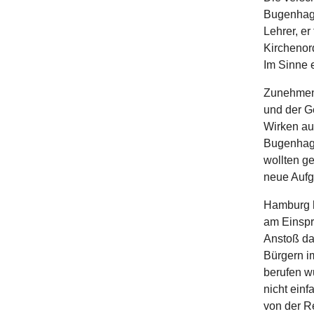
Bugenhagen
Lehrer, er
Kirchenor
Im Sinne 
Zunehmend
und der G
Wirken auß
Bugenhage
wollten g
neue Aufg
Hamburg h
am Einspr
Anstoß da
Bürgern i
berufen wu
nicht einf
von der R