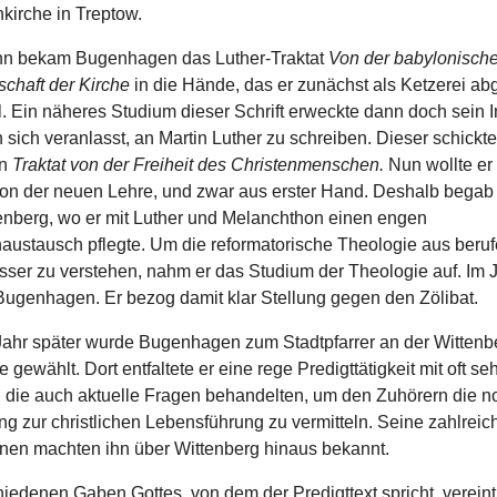
kirche in Treptow.
n bekam Bugenhagen das Luther-Traktat
Von der babylonisch
chaft der Kirche
in die Hände, das er zunächst als Ketzerei ab
. Ein näheres Studium dieser Schrift erweckte dann doch sein I
 sich veranlasst, an Martin Luther zu schreiben. Dieser schickt
in
Traktat von der Freiheit des Christenmenschen.
Nun wollte er
von der neuen Lehre, und zwar aus erster Hand. Deshalb begab 
enberg, wo er mit Luther und Melanchthon einen engen
ustausch pflegte. Um die reformatorische Theologie aus beru
ser zu verstehen, nahm er das Studium der Theologie auf. Im 
 Bugenhagen. Er bezog damit klar Stellung gegen den Zölibat.
Jahr später wurde Bugenhagen zum Stadtpfarrer an der Wittenb
e gewählt. Dort entfaltete er eine rege Predigttätigkeit mit oft se
, die auch aktuelle Fragen behandelten, um den Zuhörern die 
ng zur christlichen Lebensführung zu vermitteln. Seine zahlreic
onen machten ihn über Wittenberg hinaus bekannt.
iedenen Gaben Gottes, von dem der Predigttext spricht, vereint