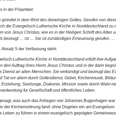
s in der Präambel:
e gründet in dem Wort des dreieinigen Gottes. Gerufen von die
ich die Evangelisch-Lutherische Kirche in Norddeutschland zu
m von Jesus Christus, wie es in der Heiligen Schrift des Alten
s bezeugt … ist … Sie ist zurständigen Erneuerung gerufen. …
 1 Absatz 5 der Verfassung steht:
lisch-Lutherische Kirche in Norddeutschland erfüllt ihre Aufga
n den Auftrag ihres Herrn Jesus Christus und in der darin begr
als Dienst an allen Menschen. Sie verkündigt und bezeugt das 
d Tat vor allem durch Gottesdienst, Gebet, Kirchenmusik, Bildu
t, Erziehung, Seelsorge, Diakonie, Mission sowie durch Wahr-
erantwortung für Gesellschaft und öffentliches Leben.
 gesagt, was auch das Anliegen von Johannes Bugenhagen war
in der Kirchenordnung fand: ohne Dogmen ein am Evangelium
tes Leben zu führen in einem evangelisch geprägten Gemeinwes