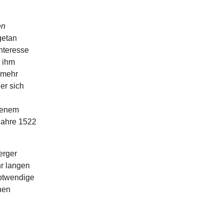
en
getan
nteresse
e ihm
 mehr
er sich
fenem
Jahre 1522
erger
hr langen
notwendige
hen