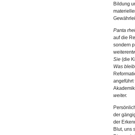
Bildung u
materiell
Gewährlei
Panta rhei,
auf die Re
sondern pr
weiterentw
Sie
(die K
Was bleib
Reformati
angeführt 
Akademike
weiter.
Persönlic
der gängi
der Erken
Blut, uns 