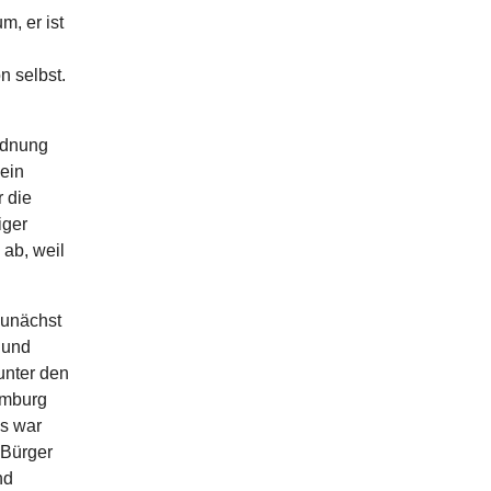
m, er ist
n selbst.
rdnung
ein
 die
iger
ab, weil
zunächst
 und
unter den
amburg
Es war
 Bürger
nd