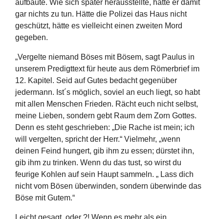
aufbaute. Wie sich später herausstellte, hatte er damit
gar nichts zu tun. Hätte die Polizei das Haus nicht
geschützt, hätte es vielleicht einen zweiten Mord
gegeben.
„Vergelte niemand Böses mit Bösem, sagt Paulus in
unserem Predigttext für heute aus dem Römerbrief im
12. Kapitel. Seid auf Gutes bedacht gegenüber
jedermann. Ist´s möglich, soviel an euch liegt, so habt
mit allen Menschen Frieden. Rächt euch nicht selbst,
meine Lieben, sondern gebt Raum dem Zorn Gottes.
Denn es steht geschrieben: „Die Rache ist mein; ich
will vergelten, spricht der Herr.“ Vielmehr, „wenn
deinen Feind hungert, gib ihm zu essen; dürstet ihn,
gib ihm zu trinken. Wenn du das tust, so wirst du
feurige Kohlen auf sein Haupt sammeln. „ Lass dich
nicht vom Bösen überwinden, sondern überwinde das
Böse mit Gutem.“
Leicht gesagt, oder ?! Wenn es mehr als ein